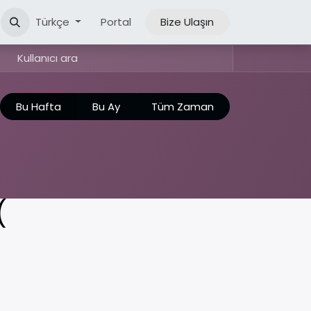
yurular & Haberler
Türkçe
Portal
KVKK
Bize Ulaşın
Bu Hafta
Bu Ay
Tüm Zaman
(