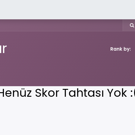
Kuru Yük
Çeşme Limanı
Gemi Acenteciliği
İş
Du
ar
Rank by:
Henüz Skor Tahtası Yok :