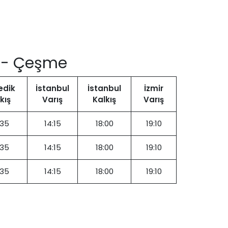
e - Çeşme
edik
İstanbul
İstanbul
İzmir
kış
Varış
Kalkış
Varış
:35
14:15
18:00
19:10
:35
14:15
18:00
19:10
:35
14:15
18:00
19:10